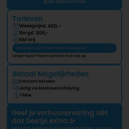
BOEK DEZE AUTO NU!
Tarieven
Weekprijs
€ 
400
,-
Borg
€ 
300
,-
KM Vrij
Onbeperkt aantal kilometers inbegrepen!
Langer huren? Neem contact met ons op
Betaal Mogelijkheden
Contant betalen
veilig via bankoverschrijving
Tikkie
Geef je verhuurervaring nét
dat beetje extra.✨
Kies voor meerdere gekoelde drankjes, een vlag