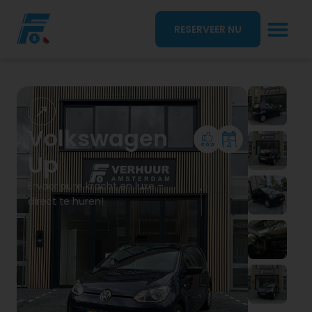
RESERVEER NU
Volkswagen
Up
Ervaar pure kracht en luxe –
direct te huren!