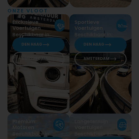
ONZE VLOOT
Exclusieve
Sportieve
Voertuigen
Voertuigen
Beschikbaar in:
Beschikbaar in:
DEN HAAG
DEN HAAG
AMSTERDAM
AMSTERDAM
Premium
Langetermijn
Motoren
Voertuigen
Beschikbaar in:
Beschikbaar in: