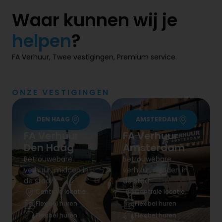
Waar kunnen wij je
helpen
​?
FA Verhuur, Twee vestigingen, Premium service.
ONZE VESTIGINGEN
DEN HAAG
AMSTERDAM
FA Verhuur
FA Verhuur
Den Haag
Amsterdam
Betrouwebare
Betrouwebare
verhuur, midden in
verhuur, midden in
de stad.
de stad.
Centrale locatie
Centrale locatie
Flexibel huren
Flexibel huren
Flexibel huren
Flexibel huren