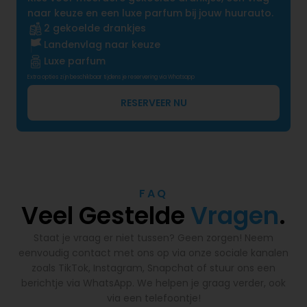
naar keuze en een luxe parfum bij jouw huurauto.
2 gekoelde drankjes
Landenvlag naar keuze
Luxe parfum
Extra opties zijn beschikbaar tijdens je reservering via Whatsapp
RESERVEER NU
FAQ
Veel Gestelde
Vragen
.
Staat je vraag er niet tussen? Geen zorgen! Neem
eenvoudig contact met ons op via onze sociale kanalen
zoals TikTok, Instagram, Snapchat of stuur ons een
berichtje via WhatsApp. We helpen je graag verder, ook
via een telefoontje!