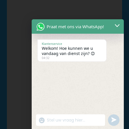
Praat met ons via WhatsApp!
Klantenservice
Welkom! Hoe kunnen we u
vandaag van dienst zijn? 😊
04:32
UNDEFIN
"+CHATY_SETTINGS.LANG.EMOJI_PICKER+"
WhatsApp