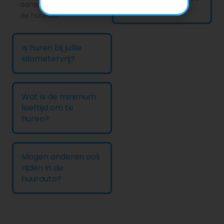
aansprakelijkheid van
ik betalen?
de huurder.
Is huren bij jullie
kilometervrij?
Wat is de minimum
leeftijd om te
huren?
Mogen anderen ook
rijden in de
huurauto?