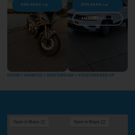
DEN HAAG
DEN HAAG
AMSTERDAM
HOME
»
AANBOD
»
AMSTERDAM
»
VOLKSWAGEN UP