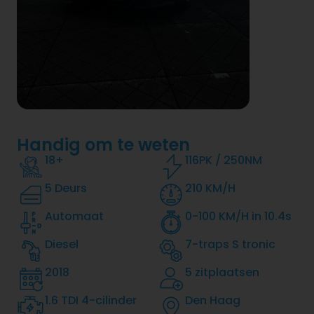
Handig om te weten
18+
116PK / 250NM
5 Deurs
210 KM/H
Automaat
0-100 KM/H in 10.4s
Diesel
7-traps S tronic
2018
5 zitplaatsen
1.6 TDI 4-cilinder
Den Haag