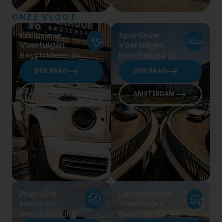
ONZE VLOOT
Exclusieve
Sportieve
Voertuigen
Voertuigen
Beschikbaar in:
Beschikbaar in:
DEN HAAG
DEN HAAG
AMSTERDAM
AMSTERDAM
Premium
Langetermijn
Motoren
Voertuigen
Beschikbaar in:
Beschikbaar in: