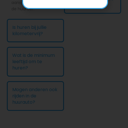
aansprakelijkheid van
ik betalen?
de huurder.
Is huren bij jullie
kilometervrij?
Wat is de minimum
leeftijd om te
huren?
Mogen anderen ook
rijden in de
huurauto?