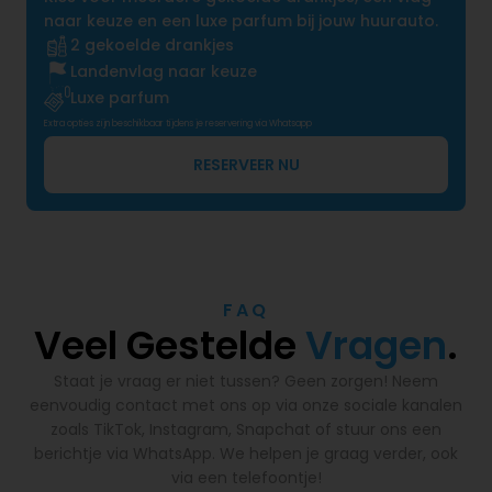
naar keuze en een luxe parfum bij jouw huurauto.
2 gekoelde drankjes
Landenvlag naar keuze
Luxe parfum
Extra opties zijn beschikbaar tijdens je reservering via Whatsapp
RESERVEER NU
FAQ
Veel Gestelde
Vragen
.
Staat je vraag er niet tussen? Geen zorgen! Neem
eenvoudig contact met ons op via onze sociale kanalen
zoals TikTok, Instagram, Snapchat of stuur ons een
berichtje via WhatsApp. We helpen je graag verder, ook
via een telefoontje!