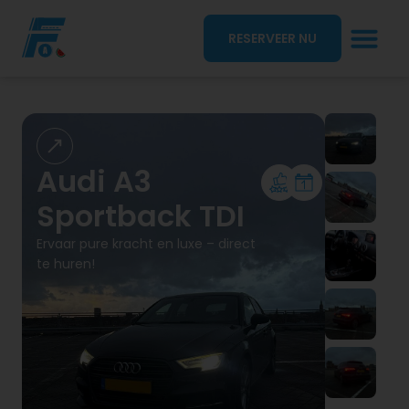
RESERVEER NU
Audi A3
Sportback TDI
Ervaar pure kracht en luxe –
direct
te huren!