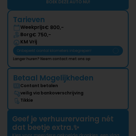
BOEK DEZE AUTO NU!
Tarieven
Weekprijs
€ 
800
,-
Borg
€ 
750
,-
KM Vrij
Onbeperkt aantal kilometers inbegrepen!
Langer huren? Neem contact met ons op
Betaal Mogelijkheden
Contant betalen
veilig via bankoverschrijving
Tikkie
Geef je verhuurervaring nét
dat beetje extra.✨
Kies voor meerdere gekoelde drankjes, een vlag