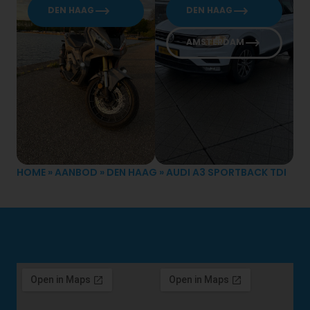
DEN HAAG
DEN HAAG
AMSTERDAM
HOME
»
AANBOD
»
DEN HAAG
»
AUDI A3 SPORTBACK TDI