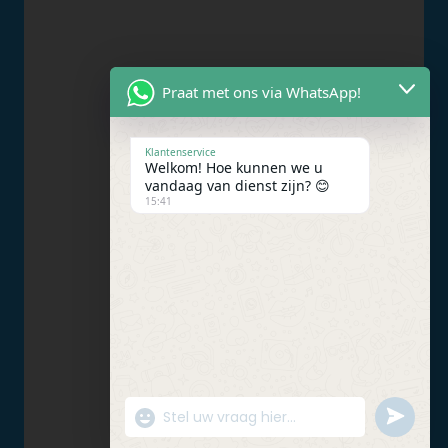
Praat met ons via WhatsApp!
Klantenservice
Welkom! Hoe kunnen we u
vandaag van dienst zijn? 😊
15:41
UNDEFIN
"+CHATY_SETTINGS.LANG.EMOJI_PICKER+"
WhatsApp