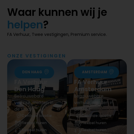
Waar kunnen wij je
helpen
​?
FA Verhuur, Twee vestigingen, Premium service.
ONZE VESTIGINGEN
DEN HAAG
AMSTERDAM
FA Verhuur
FA Verhuur
Den Haag
Amsterdam
Betrouwebare
Betrouwebare
verhuur, midden in
verhuur, midden in
de stad.
de stad.
Centrale locatie
Centrale locatie
Flexibel huren
Flexibel huren
Flexibel huren
Flexibel huren