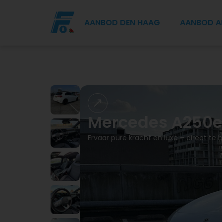
AANBOD DEN HAAG
AANBOD 
Mercedes A250
Ervaar pure kracht en luxe –
direct te 