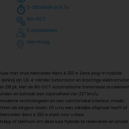
0-100 KM/H in 6.7s
8G-DCT
5 zitplaatsen
Den Haag
n luxe met onze Mercedes-Benz A 250 e. Deze plug-in hybride
dankzij zijn 1,3L 4-cilinder turbomotor en krachtige elektromotor
n 218 pk. Met de 8G-DCT automatische transmissie accelereer
econden en behaalt een topsnelheid van 237 km/u.
 moderne technologieën en een comfortabel interieur, maakt
tten als langere reizen. Of u nu een zakelijke afspraak heeft of
Mercedes-Benz A 250 e staat voor u klaar.
App of telefoon om deze luxe hybride te reserveren en ervaar