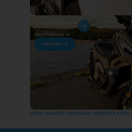
Premium Motoren
Beschikbaar in:
DEN HAAG
HOME
»
AANBOD
»
DEN HAAG
»
MERCEDES A250E 