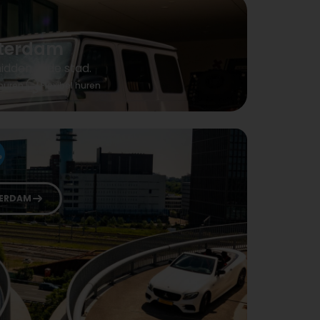
sterdam
dden in de stad.
 huren
Flexibel huren
ERDAM