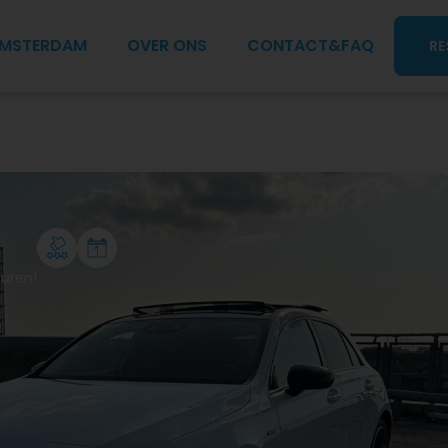
AMSTERDAM
OVER ONS
CONTACT&FAQ
RE
e
huren!