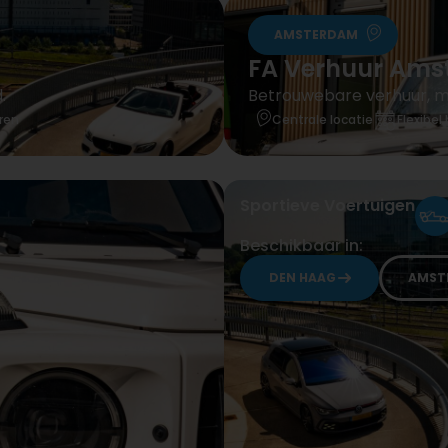
AMSTERDAM
FA Verhuur Am
.
Betrouwebare verhuur, mi
uren
Centrale locatie
Flexibel
Sportieve Voertuigen
Beschikbaar in:
DEN HAAG
AMST