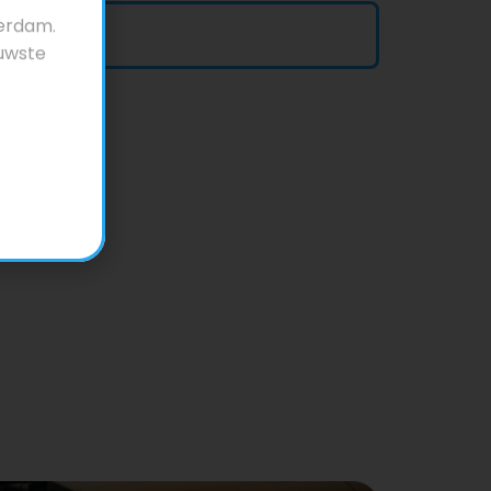
terdam.
alen?
euwste