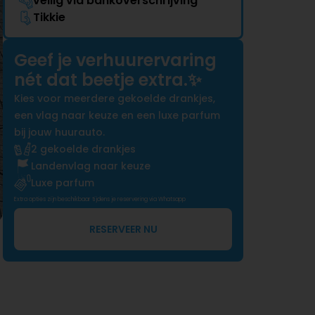
veilig via bankoverschrijving
Tikkie
Geef je verhuurervaring
nét dat beetje extra.✨
Kies voor meerdere gekoelde drankjes,
een vlag naar keuze en een luxe parfum
bij jouw huurauto.
2 gekoelde drankjes
Landenvlag naar keuze
Luxe parfum
Extra opties zijn beschikbaar tijdens je reservering via Whatsapp
RESERVEER NU