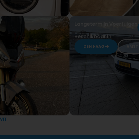
Langetermijn Voertuigen
Beschikbaar in:
DEN HAAG
AMST
WIT