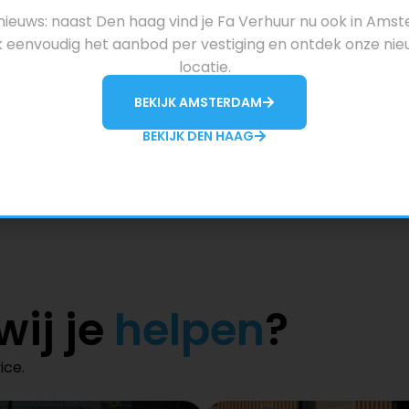
ieuws: naast Den haag vind je Fa Verhuur nu ook in Ams
Hoeveel borg moet ik bet
k eenvoudig het aanbod per vestiging en ontdek onze ni
locatie.
BEKIJK AMSTERDAM
BEKIJK DEN HAAG
?
ij je
helpen
​?
ice.