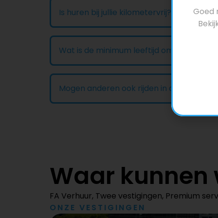
Goed n
Is huren bij jullie kilometervrij?
Bekij
Wat is de minimum leeftijd om te huren?
Mogen anderen ook rijden in de huurauto
Waar kunnen w
FA Verhuur, Twee vestigingen, Premium serv
ONZE VESTIGINGEN