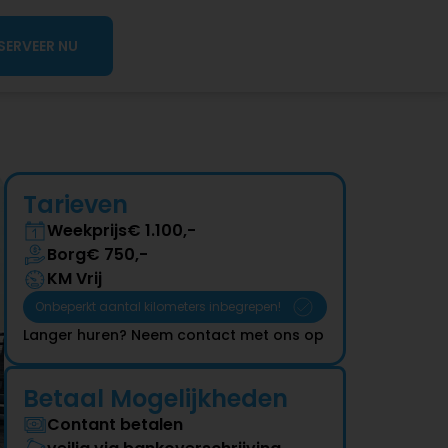
SERVEER NU
Tarieven
Weekprijs
€ 
1.100
,-
Borg
€ 
750
,-
KM Vrij
Onbeperkt aantal kilometers inbegrepen!
Langer huren? Neem contact met ons op
Betaal Mogelijkheden
Contant betalen