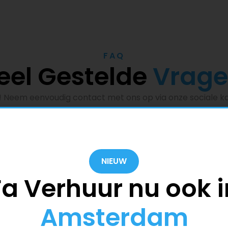
FAQ
eel Gestelde
Vrag
n! Neem eenvoudig contact met ons op via onze sociale ka
richtje via WhatsApp. We helpen je graag verder, ook via
Wat moet ik doen bij pec
uto naar het buitenland te
Zorg ervoor dat jij en de auto
NIEUW
tgesteld hiervoor. Het is ook
vervolgens contact met ons 
Fa Verhuur nu ook i
toestemming kunnen verlenen
ansprakelijkheid van de
Wat als ik een boete heb
Amsterdam