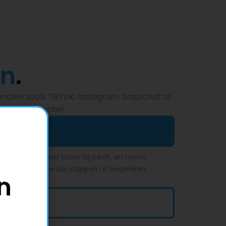
en
.
nalen zoals TikTok, Instagram, Snapchat of
 een telefoontje!
h?
 vеilig geparkeerd staan bij pech, en neem
op om de volgеnde stappеn te bespreken.
n
 gekregen?