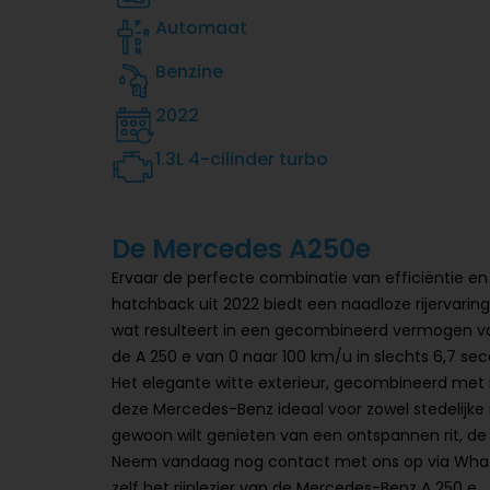
Automaat
Benzine
2022
1.3L 4-cilinder turbo
De Mercedes A250e
Ervaar de perfecte combinatie van efficiëntie e
hatchback uit 2022 biedt een naadloze rijervaring 
wat resulteert in een gecombineerd vermogen va
de A 250 e van 0 naar 100 km/u in slechts 6,7 s
Het elegante witte exterieur, gecombineerd met
deze Mercedes-Benz ideaal voor zowel stedelijke ri
gewoon wilt genieten van een ontspannen rit, de 
Neem vandaag nog contact met ons op via Whats
zelf het rijplezier van de Mercedes-Benz A 250 e.