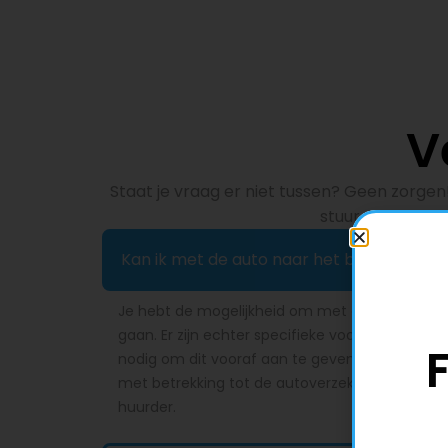
V
Staat je vraag er niet tussen? Geen zorge
stuur ons een be
Kan ik met de auto naar het buitenland?
Je hebt de mogelijkheid om met de gehuurde a
gaan. Er zijn echter specifieke voorwaarden vas
nodig om dit vooraf aan te geven, zodat wij 
met betrekking tot de autoverzekering en de a
huurder.