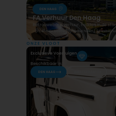
DEN HAAG
FA Verhuur Den Haag
Betrouwebare verhuur, midden in de stad
Centrale locatie
Flexibel huren
Flexibel h
ONZE VLOOT
Exclusieve Voertuigen
Beschikbaar in:
DEN HAAG
AMSTERDAM